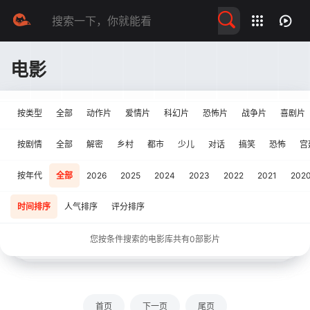
留言求片
电影
按类型
全部
动作片
爱情片
科幻片
恐怖片
战争片
喜剧片
按剧情
全部
解密
乡村
都市
少儿
对话
搞笑
恐怖
宫
按年代
全部
2026
2025
2024
2023
2022
2021
202
时间排序
人气排序
评分排序
您按条件搜索的电影库共有
0
部影片
首页
下一页
尾页