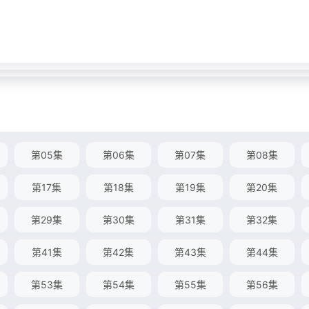
第05集
第06集
第07集
第08集
第17集
第18集
第19集
第20集
第29集
第30集
第31集
第32集
第41集
第42集
第43集
第44集
第53集
第54集
第55集
第56集