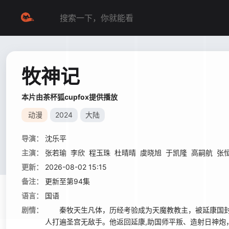
牧神记
本片由茶杯狐cupfox提供播放
动漫
2024
大陆
导演：
沈乐平
主演：
张若瑜
李欣
程玉珠
杜晴晴
虞晓旭
于凯隆
高嗣航
张
更新：
2026-08-02 15:15
备注：
更新至第94集
语言：
国语
剧情：
秦牧天生凡体，历经考验成为天魔教教主，被延康国封
人打遍圣宫无敌手。他返回延康,助国师平叛、造射日神炮，