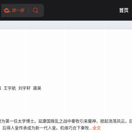
首页
搜一搜
恒
王宇航
刘宇轩
唐昊
为第一任太学博士。延康国叛乱之战中秦牧引来魔神，掀起浩荡风云，后
后得人皇传承成为新一代人皇。机缘巧合下秦牧...
全文