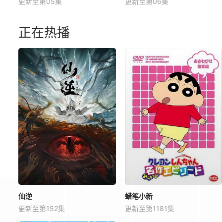
更新至第05集
更新至第06集
正在热播
仙逆
蜡笔小新
更新至第152集
更新至第1181集