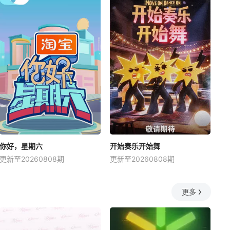
你好，星期六
开始奏乐开始舞
更新至20260808期
更新至20260808期
更多