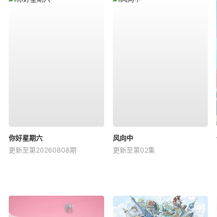
你好星期六
风向中
更新至第20260808期
更新至第02集