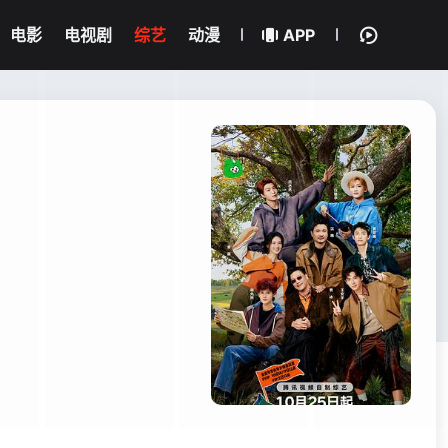
电影
电视剧
综艺
动漫
APP