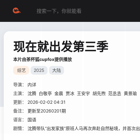
现在就出发第三季
本片由茶杯狐cupfox提供播放
综艺
2025
大陆
导演：
内详
主演：
沈腾
白敬亭
金晨
贾冰
王安宇
胡先煦
范丞丞
黄景瑜
更新：
2026-02-02 04:31
备注：
更新至20260201期
语言：
国语
剧情：
沈腾带队“出发家族”原班人马再次奔赴自然秘境，并首次出