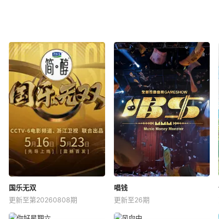
国乐无双
唱钱
更新至第20260808期
更新至26期