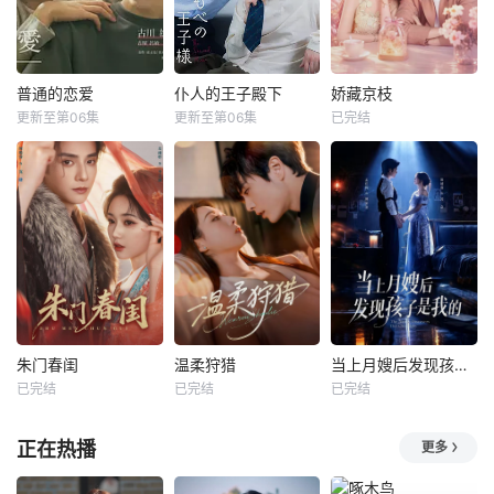
普通的恋爱
仆人的王子殿下
娇藏京枝
更新至第06集
更新至第06集
已完结
朱门春闺
温柔狩猎
当上月嫂后发现孩子是我的
已完结
已完结
已完结
正在热播
更多