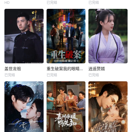
HD
已完结
已完结
盖世龙祖
重生破案我的眼睛能锁定凶手
逍遥赘婿
已完结
已完结
已完结