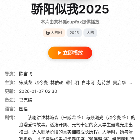
骄阳似我2025
本片由茶杯狐cupfox提供播放
大陆剧
2025
大陆
立即播放
导演：
陈宙飞
主演：
宋威龙
赵今麦
林依轮
赖伟明
白冰可
范诗然
吴启华
孔令
更新：
2026-01-07 02:30
备注：
已完结
语言：
国语
剧情：
该剧讲述林屿森（宋威龙 饰）与聂曦光（赵今麦 饰）的
浪漫爱情故事。活泼开朗、元气十足的女大学生聂曦光走出
校园、迈入职场阶段的真实细腻成长历程。大学时，她与清
寒孤傲、才华横溢的男神学霸庄序（赖伟明 饰）经历酸甜暗