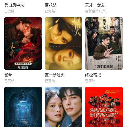
兵自风中来
百花杀
天才，女友
已完结
已完结
更新至第16集
雀骨
这一秒过火
终极笔记
已完结
已完结
已完结