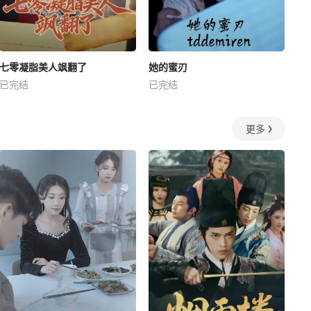
七零凝脂美人飒翻了
她的蜜刃
已完结
已完结
更多