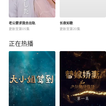
老公要求我去出轨
长夜如歌
更新至第05集
更新至第20集
正在热播