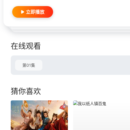
立即播放
在线观看
第01集
猜你喜欢