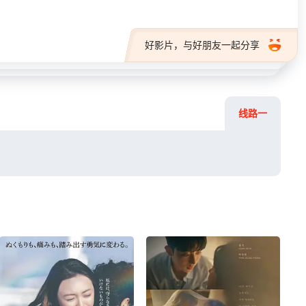
好影片，与好朋友一起分享
线路一