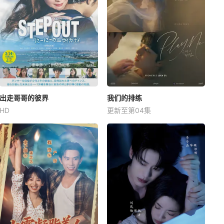
出走哥哥的彼界
我们的排练
HD
更新至第04集