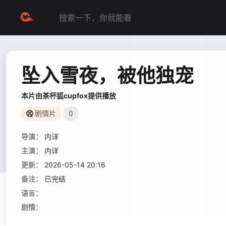
坠入雪夜，被他独宠
本片由茶杯狐cupfox提供播放
剧情片
0
导演：
内详
主演：
内详
更新：
2026-05-14 20:16
备注：
已完结
语言：
剧情：