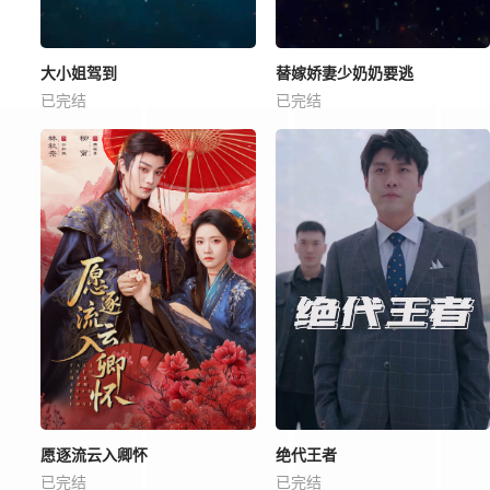
大小姐驾到
替嫁娇妻少奶奶要逃
已完结
已完结
愿逐流云入卿怀
绝代王者
已完结
已完结