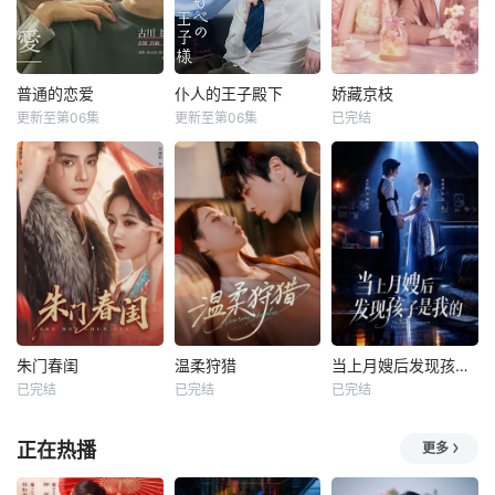
普通的恋爱
仆人的王子殿下
娇藏京枝
更新至第06集
更新至第06集
已完结
朱门春闺
温柔狩猎
当上月嫂后发现孩子是我的
已完结
已完结
已完结
正在热播
更多