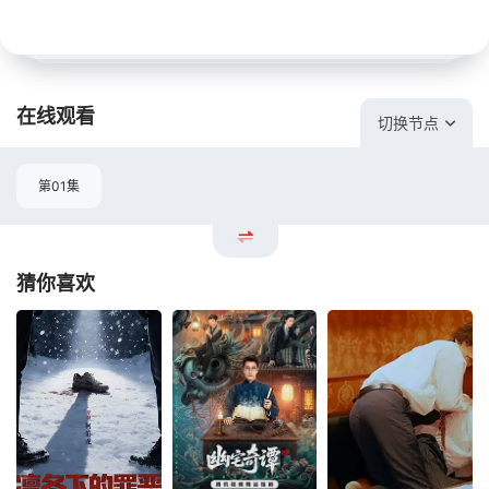
在线观看
切换节点
第01集
猜你喜欢