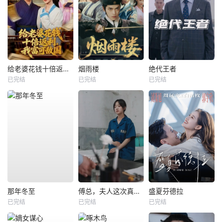
给老婆花钱十倍返利，我富可敌国
烟雨楼
绝代王者
已完结
已完结
已完结
那年冬至
傅总，夫人这次真的死了
盛夏芬德拉
已完结
已完结
已完结