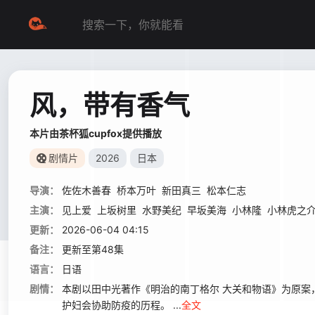
风，带有香气
本片由茶杯狐cupfox提供播放
剧情片
2026
日本
导演：
佐佐木善春
桥本万叶
新田真三
松本仁志
主演：
见上爱
上坂树里
水野美纪
早坂美海
小林隆
小林虎之
更新：
2026-06-04 04:15
备注：
更新至第48集
语言：
日语
剧情：
本剧以田中光著作《明治的南丁格尔 大关和物语》为原
护妇会协助防疫的历程。 ...
全文