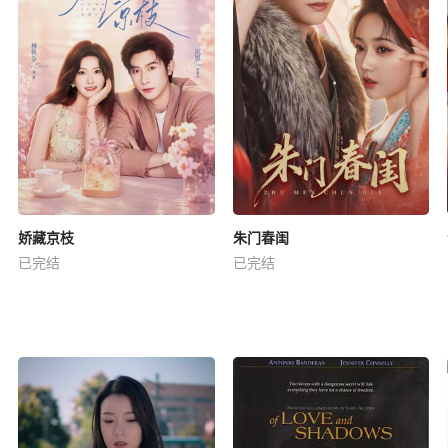
娇藏京枝
朱门春闺
已完结
已完结