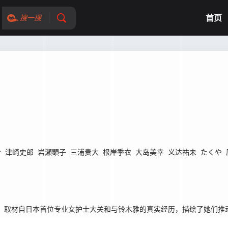
首页
搜一搜
介
津崎史郎
岩瀬顕子
三浦贵大
根岸季衣
大岛美幸
义达祐未
たくや
案，取材自日本首位专业女护士大关和与铃木雅的真实经历，描绘了她们推