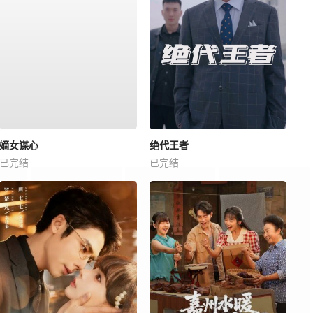
嫡女谋心
绝代王者
已完结
已完结