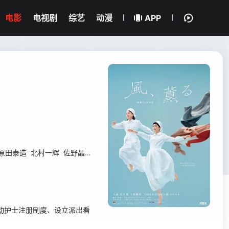
电影
电视剧
综艺
动漫
APP
原田泰造
北村一辉
佐野晶哉
藤原季节
林裕太
坂东弥十郎
内田慈
小
动护士注册制度、设立派出看