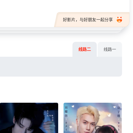
好影片，与好朋友一起分享
线路二
线路一