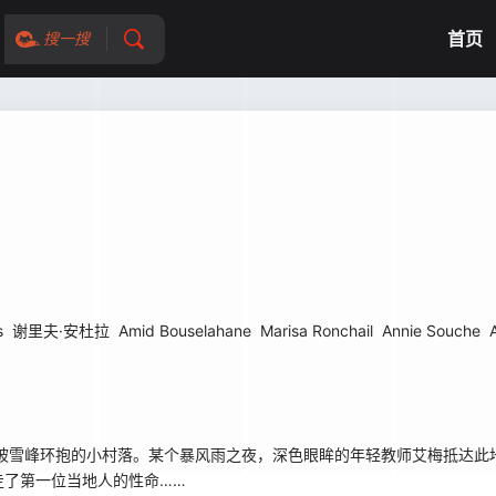
首页
搜一搜
s
谢里夫·安杜拉
Amid Bouselahane
Marisa Ronchail
Annie Souche
一个被雪峰环抱的小村落。某个暴风雨之夜，深色眼眸的年轻教师艾梅抵达
走了第一位当地人的性命……