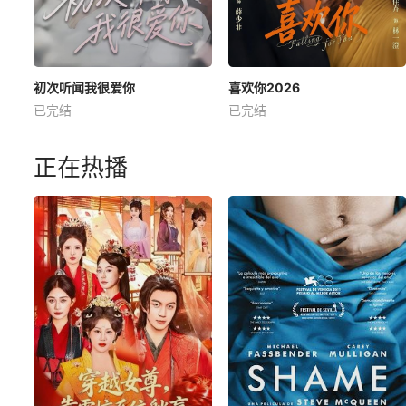
初次听闻我很爱你
喜欢你2026
已完结
已完结
正在热播