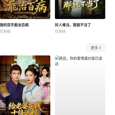
我的双手能治百病
好人难当，那就不当了
已完结
已完结
更多