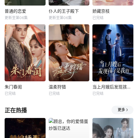
普通的恋爱
仆人的王子殿下
娇藏京枝
更新至第06集
更新至第06集
已完结
朱门春闺
温柔狩猎
当上月嫂后发现孩子是我的
已完结
已完结
已完结
正在热播
更多