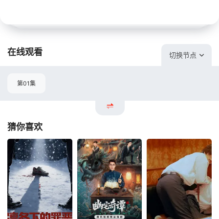
在线观看
切换节点
第01集
猜你喜欢