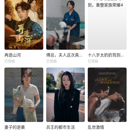
再造山河
傅总，夫人这次真的死了
十八岁太奶奶驾到，重整家族荣耀4
已完结
已完结
已完结
妻子的逆袭
兵王的都市生活
乱世激情