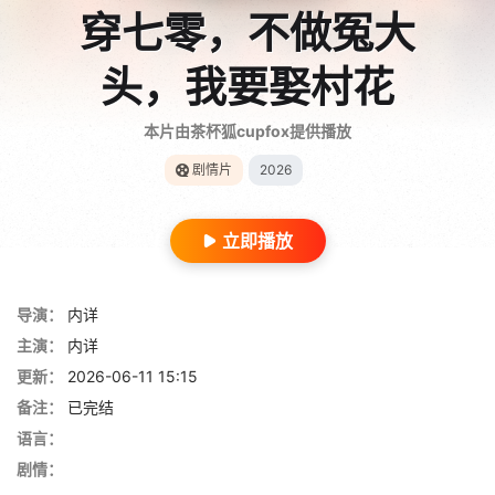
穿七零，不做冤大
头，我要娶村花
本片由茶杯狐cupfox提供播放
剧情片
2026
立即播放
导演：
内详
主演：
内详
更新：
2026-06-11 15:15
备注：
已完结
语言：
剧情：